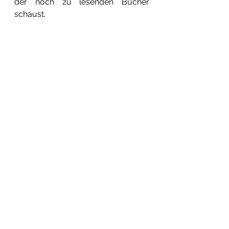
der noch zu lesenden Bücher 
schaust.
Alle ansehen
Aktuelle Beiträge