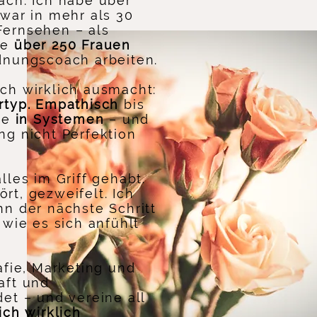
ach. Ich habe über
 war in mehr als 30
Fernsehen – als
be
über 250 Frauen
dnungscoach arbeiten.
ch wirklich ausmacht:
rtyp. Empathisch
bis
nke
in Systemen
– und
ng nicht Perfektion
lles im Griff gehabt.
rt, gezweifelt. Ich
n der nächste Schritt
 wie es sich anfühlt
afie, Marketing und
aft und
et – und vereine all
ich wirklich