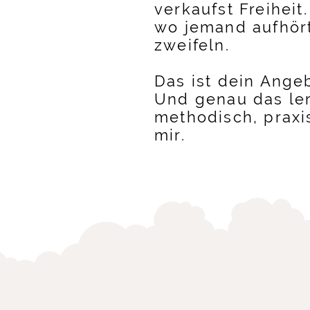
verkaufst Freihei
wo jemand aufhört
zweifeln.
Das ist dein Angeb
Und genau das le
methodisch, praxisn
mir.