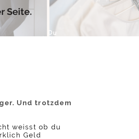
r Seite.
Du
kannst
jederzeit &
in deinem
Tempo
starten
nger. Und trotzdem
cht weisst ob du
rklich Geld