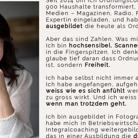
Seit 2014 bin ich Ordnungsco
900 Haushalte transformiert,
Medien – Magazinen, Radio, 
Expertin eingeladen, und ha
ausgebildet
die heute als Or
Aber das sind Zahlen. Was mi
Ich bin
hochsensibel. Scanne
in die Fingerspitzen. Ich de
glaube tief daran dass Ordnu
ist, sondern
Freiheit.
Ich habe selbst nicht immer a
Ich habe angefangen, aufgehö
weiss wie es sich anfühlt
wen
zu gross wirkt. Und ich weiss
wenn man trotzdem geht.
Ich bin ausgebildet in Fotogr
habe mich in Betriebswirtsch
Integralcoaching weitergebild
das in einer Ausbildung die
d