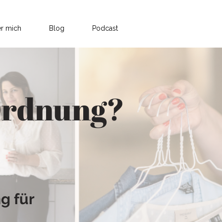
r mich
Blog
Podcast
 Ordnung?
!
g für