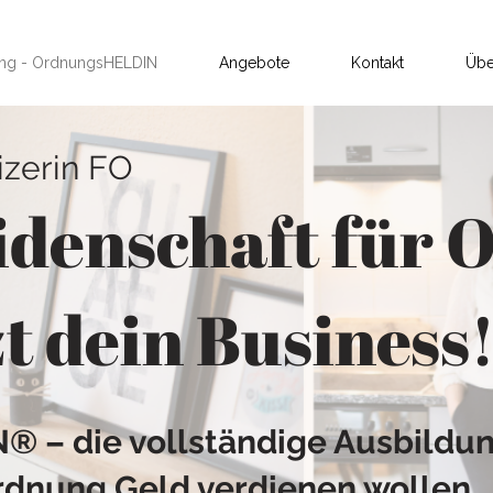
ung - OrdnungsHELDIN
Angebote
Kontakt
Übe
izerin FO
idenschaft für
t dein Business
 – die vollständige Ausbildun
rdnung Geld verdienen wollen.