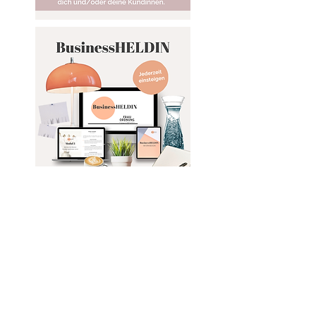
Der perfekte Start in
dein
Ordnungsabenteuer -
mit Aha-Effekt.
Du willst endlich
loslegen und Zuhause