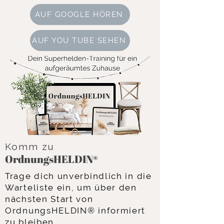
AUF GOOGLE HÖREN
AUF YOU TUBE SEHEN
Komm zu
OrdnungsHELDIN
®
PS:
Damit du keine Folge
verpasst, abonniere meinen
Trage dich unverbindlich in die
Podcast kostenfrei in deinem
Warteliste ein, um über den
Lieblingsplayer - überall
nächsten Start von
dort, wo es Podcasts gibt.
OrdnungsHELDIN® informiert
zu bleiben.​