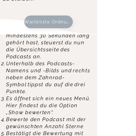
Spotify:
Um einen Podcast in Spotify
zu bewerten, geht du wie folgt
vor:
Warteliste OrdnungsHELDIN
Nachdem du eine Folge
mindestens 30 Sekunden lang
gehört hast, steuerst du nun
die Übersichtsseite des
Podcasts an.
Unterhalb des Podcasts-
Namens und -Bilds und rechts
neben dem Zahnrad-
Symbol tippst du auf die drei
Punkte.
Es öffnet sich ein neues Menü.
Hier findest du die Option
„Show bewerten“.
Bewerte den Podcast mit der
gewünschten Anzahl Sterne
Bestätigt die Bewertung mit