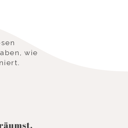
esen
haben, wie
ert.​​
fräumst,