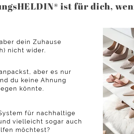
ungsHELDIN
®
ist für dich, wen
 aber dein Zuhause
h) nicht wider.
anpackst, aber es nur
 Und du keine Ahnung
 liegen könnte.
 System für nachhaltige
und vielleicht sogar auch
elfen möchtest?