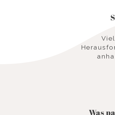
S
Vie
Herausfor
anhal
Was pa