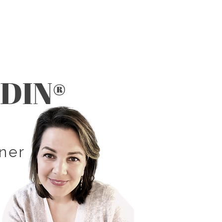
LDIN®
iner