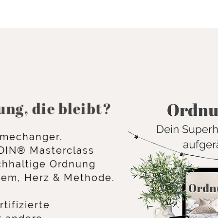
ng, die bleibt?
amechanger.
DIN® Masterclass
achhaltige Ordnung
stem, Herz & Methode.
tifizierte