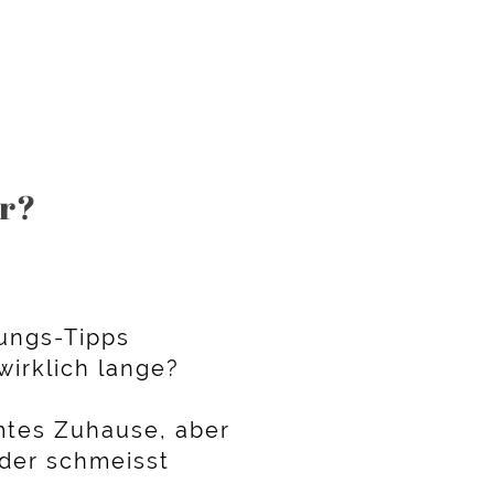
er?
ungs-Tipps
wirklich lange?
mtes Zuhause, aber
oder schmeisst