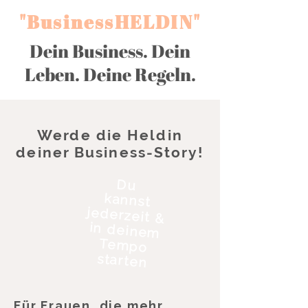
"BusinessHELDIN"
Dein Business. Dein
Leben. Deine Regeln.
Werde die Heldin
deiner Business-Story!
Du
kannst
jederzeit &
in deinem
Tempo
starten
Für Frauen, die mehr