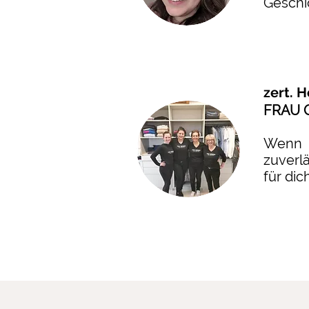
Geschi
zert. 
FRAU 
Wenn e
zuverl
für dic