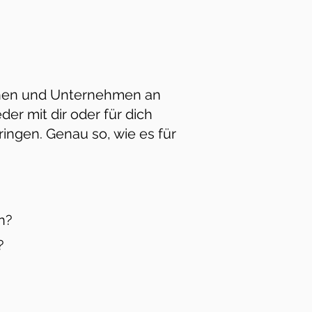
nschen und Unternehmen an
weder
mit dir
oder
für dich
ngen. Genau so, wie es für
n?
?