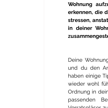
Wohnung aufzu
erkennen, die 
stressen, ansta
in deiner Wohn
zusammengestel
Deine Wohnung i
und du den Anf
haben einige Ti
wieder wohl füh
Ordnung in dein
passenden Beh
Vorratsgläser zu