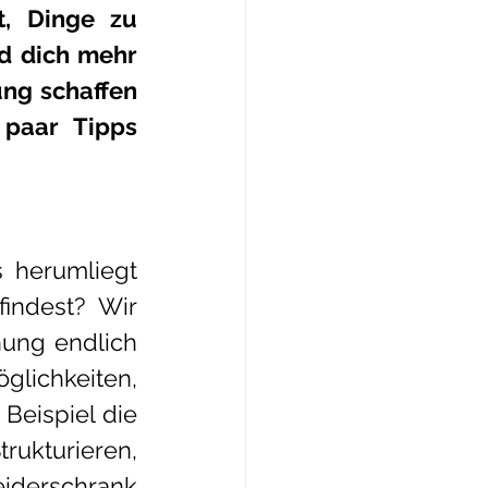
, Dinge zu 
d dich mehr 
ng schaffen 
paar Tipps 
 herumliegt 
ndest? Wir 
ung endlich 
lichkeiten, 
eispiel die 
kturieren, 
eiderschrank 