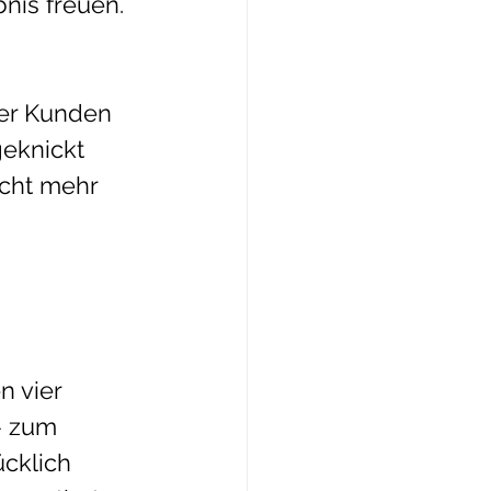
nis freuen. 
ner Kunden 
eknickt 
icht mehr 
 vier 
» zum 
ücklich 