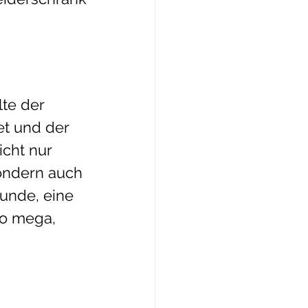
te der 
t und der 
cht nur 
sondern auch 
unde, eine 
so mega, 