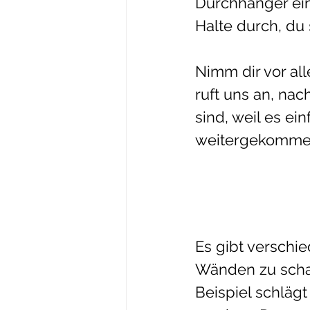
Durchhänger ein
Halte durch, du 
Nimm dir vor all
ruft uns an, na
sind, weil es ei
weitergekommen 
Es gibt verschi
Wänden zu scha
Beispiel schlägt