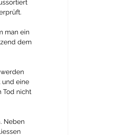
sortiert 
prüft.  
m man ein 
tzend dem 
, werden 
 und eine 
 Tod nicht 
n. Neben 
iessen 