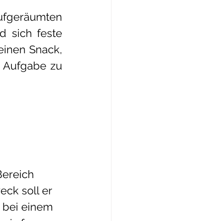
ufgeräumten 
 sich feste 
inen Snack, 
 Aufgabe zu 
Bereich 
ck soll er 
h bei einem 